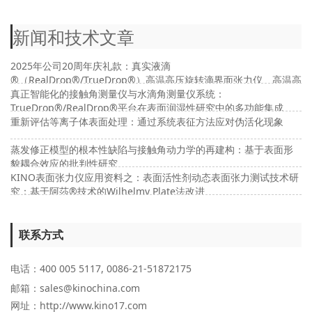
新闻和技术文章
2025年公司20周年庆礼款：真实液滴
®（RealDrop®/TrueDrop®）高温高压旋转滴界面张力仪、高温高
压接触角及高温高压界面流变仪
真正智能化的接触角测量仪与水滴角测量仪系统：
TrueDrop®/RealDrop®平台在表面润湿性研究中的多功能集成
重新评估等离子体表面处理：通过系统表征方法应对伪活化现象
蒸发修正模型的根本性缺陷与接触角动力学的再建构：基于表面形
貌耦合效应的批判性研究
KINO表面张力仪应用资料之：表面活性剂动态表面张力测试技术研
究：基于阿莎®技术的Wilhelmy Plate法改进
联系方式
电话：400 005 5117, 0086-21-51872175
邮箱：sales@kinochina.com
网址：http://www.kino17.com