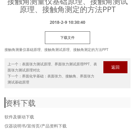
接触角测量仪基础原理、接触角测试
→ 最高温度可达200℃、最高压力可达70MPa
原理、接触角测定的方法PPT
→ 基于阿莎®算法第一性原理驱动而非宽度测量法
→ 可实现广义Young-Laplace方程测试原油流变模量
2018-2-9 10:30:40
→ 液滴锁定与粘附力测试技术，为中国三次采油
技术的进一步发展提供了全新视界
下载文件
了解详细>
接触角测量仪基础原理、接触角测试原理、接触角测定的方法PPT
上一个：
表面张力测试原理、界面张力测试原理PPT、表
返回
面张力测试原理对比
下一个：
界面化学基础：表面张力、接触角、界面张力
测试基础原理
资料下载
专业-领先-创新
3D接触角测量仪
界面化学专业产品
接触角
软件及驱动下载
仪器说明书/宣传页/产品资料下载