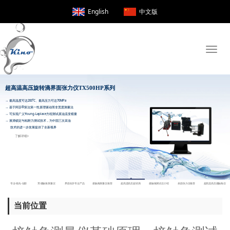
English
中文版
Toggle
naviga
超高温高压旋转滴界面张力仪TX500H
当前位置