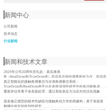
新闻中心
公司新闻
技术动态
行业新闻
新闻和技术文章
2025年公司20周年庆礼款：真实液滴
®（RealDrop®/TrueDrop®）高温高压旋转滴界面张力仪、高温高
压接触角及高温高压界面流变仪
真正智能化的接触角测量仪与水滴角测量仪系统：
TrueDrop®/RealDrop®平台在表面润湿性研究中的多功能集成
重新评估等离子体表面处理：通过系统表征方法应对伪活化现象
蒸发修正模型的根本性缺陷与接触角动力学的再建构：基于表面形
貌耦合效应的批判性研究