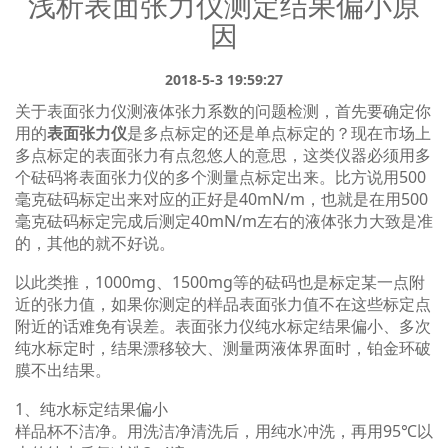
浅析表面张力仪测定结果偏小原
→ 基于双效果平行光源和平行光镜头的光学设计
因
→ 表面3D形貌测试技术：分析表面形貌与接触角关系
→ 纳升喷射针头与传统进液多系统进液
2018-5-3 19:59:27
→ 优秀的影像系统CAST®3.0，高精度的ADSA®－RealDrop®测试算
关于表面张力仪测液体张力系数的问题检测，首先要确定你
→ 模块化设计理念：3D接触角测试型块，可升级的框架设计，界面流
用的
表面张力仪
是多点标定的还是单点标定的？现在市场上
多点标定的表面张力有点忽悠人的意思，这类仪器必须用多
了解详细>
个砝码将表面张力仪的多个测量点标定出来。比方说用500
毫克砝码标定出来对应的正好是40mN/m，也就是在用500
毫克砝码标定完成后测定40mN/m左右的液体张力大致是准
的，其他的就不好说。
以此类推，1000mg、1500mg等的砝码也是标定某一点附
近的张力值，如果你测定的样品表面张力值不在这些标定点
附近的话难免有误差。表面张力仪纯水标定结果偏小、多次
纯水标定时，结果漂移较大、测量两液体界面时，铂金环破
膜不出结果。
专业-领先-创新
3D接触角测量仪
界面化学专业产品
接触角
1、纯水标定结果偏小
样品杯不洁净。用洗洁净清洗后，用纯水冲洗，再用95℃以