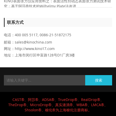
KINO表面张力仪应用资料之：表面活性剂动态表面张力测试技术研
究：基于阿莎®技术的Wilhelmy Plate法改进
联系方式
电话：400 005 5117, 0086-21-51872175
邮箱：sales@kinochina.com
网址：http://www.kino17.com
地址
：上海市闵行区申富路128号D1厂房3楼
搜索
CAST®、阿莎®、ADSA
®、TrueDrop
®、RealDrop
®、
TheDrop
®、MicroDrop
®、真实液滴
®、WBA
®、LMCA
®、
Shsolon®、梭伦®为上海梭伦注册商标。