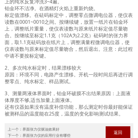
上的纯水反复冲洗3~4遍。
铂金环不洁净。在酒精灯火焰上重新灼烧。
标定值漂移。在砝码标定中，调整零点微调电位器，使仪表
读数在0001~0010之间。按继续键，放置一纸片在铂金环
上，调整纸片重量，使仪表读数与原来纸片标定值尽量吻
合。按继续至标定1.1克（102A为2.2克）砝码时的张力界
面，取1.1克砝码放在纸片上，调整满量程微调电位器，使
仪表读数与原来标定值尽量吻合，然后退出。注意：此过程
中请不要按标定键。
2、多次纯水标定时，结果漂移较大
原因：环境不同，电路产生漂移。开机一段时间后再进行调
整零点、纯水标定、样品测试。
3、测量两液体界面时，铂金环破膜不出结果原因：上面液
体厚度不够,适当加量上面液体。
还有仪器如果没有温度补偿功能，那么测定时你最好能保证
被测样品的温度能在25度，温度的变化影响测试结果。
上一个：
界面张力仪驱油效果好
返回
下一个：
界面张力仪的应用行业有哪些