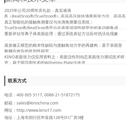
2025年公司20周年庆礼款：真实液滴
®（RealDrop®/TrueDrop®）高温高压旋转滴界面张力仪、高温高
压接触角及高温高压界面流变仪
真正智能化的接触角测量仪与水滴角测量仪系统：
TrueDrop®/RealDrop®平台在表面润湿性研究中的多功能集成
重新评估等离子体表面处理：通过系统表征方法应对伪活化现象
蒸发修正模型的根本性缺陷与接触角动力学的再建构：基于表面形
貌耦合效应的批判性研究
KINO表面张力仪应用资料之：表面活性剂动态表面张力测试技术研
究：基于阿莎®技术的Wilhelmy Plate法改进
联系方式
电话：400 005 5117, 0086-21-51872175
邮箱：sales@kinochina.com
网址：http://www.kino17.com
地址
：上海市闵行区申富路128号D1厂房3楼