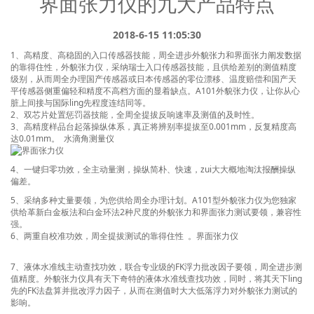
界面张力仪的九大产品特点
→ 最高温度可达200℃、最高压力可达70MPa
→ 基于阿莎®算法第一性原理驱动而非宽度测量法
2018-6-15 11:05:30
→ 可实现广义Young-Laplace方程测试原油流变模量
1、高精度、高稳固的入口传感器技能，周全进步外貌张力和界面张力阐发数据
→ 液滴锁定与粘附力测试技术，为中国三次采油
的靠得住性，外貌张力仪，采纳瑞士入口传感器技能，且供给差别的测值精度
级别，从而周全办理国产传感器或日本传感器的零位漂移、温度赔偿和国产天
技术的进一步发展提供了全新视界
平传感器侧重偏轻和精度不高档方面的显着缺点。A101外貌张力仪，让你从心
脏上间接与国际ling先程度连结同等。
了解详细>
2、双芯片处置惩罚器技能，全周全提拔反响速率及测值的及时性。
3、高精度样品台起落操纵体系，真正将辨别率提拔至0.001mm，反复精度高
达0.01mm。
水滴角测量仪
4、一键归零功效，全主动量测，操纵简朴、快速，zui大大概地淘汰报酬操纵
偏差。
5、采纳多种丈量要领，为您供给周全办理计划。A101型外貌张力仪为您独家
供给革新白金板法和白金环法2种尺度的外貌张力和界面张力测试要领，兼容性
强。
6、两重自校准功效，周全提拔测试的靠得住性 。
界面张力仪
专业-领先-创新
3D接触角测量仪
界面化学专业产品
接触角
7、液体水准线主动查找功效，联合专业级的FK浮力批改因子要领，周全进步测
值精度。外貌张力仪具有天下奇特的液体水准线查找功效，同时，将其天下ling
先的FK法盘算并批改浮力因子，从而在测值时大大低落浮力对外貌张力测试的
影响。