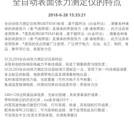
全自动表面张力测定仪的特点
→ 最高温度可达200℃、最高压力可达70MPa
→ 基于阿莎®算法第一性原理驱动而非宽度测量法
2018-6-28 15:33:21
→ 可实现广义Young-Laplace方程测试原油流变模量
全自动张力测定仪有用GB/T6541标准，基于圆环法（白金环法），测量各种液
→ 液滴锁定与粘附力测试技术，为中国三次采油
体的表面张力（液-气相界面）及液体的界面张力（液-液相界面）。此方法具有
使用简单，*度高有用GB/T6541标准，基于圆环法（白金环法），测量各种液
技术的进一步发展提供了全新视界
体的表面张力（液-气相界面）及液体的界面张力（液-液相界面）。此方法具有
使用简单，*度高的优点而被广泛使用。广泛用于电力、石油、化工、制药、食
了解详细>
品，教学等行业。
表面张力仪
SCZL203全自动张力测定仪仪器特征:
采取初创的快相应电磁力平衡传感器，前进了测量精度与线性度；
SCZL203全自动张力测定仪仪器校准只需标定一点，管理了前一代传感器须要
多点标定的标题。免除调零电位器及调满量程电位器；
实时体现等效张力值、当前重量（可作为电子天平称重）；
集成温度探测电路，对测试结果自动温度补偿；
界面张力仪
240×128点阵液晶体现屏，无标识按键，具有屏幕保护成果；
带时间标记的历史纪录，zui多存储255个；
内置高速热敏式微型打印机，打印美观、快速，具有脱机打印成果；
配有标准RC232接口，可与策画机连接，便于处理惩处实行数据；
专业-领先-创新
3D接触角测量仪
界面化学专业产品
接触角
可实现全中文/全英文界面体现。
水滴角测量仪