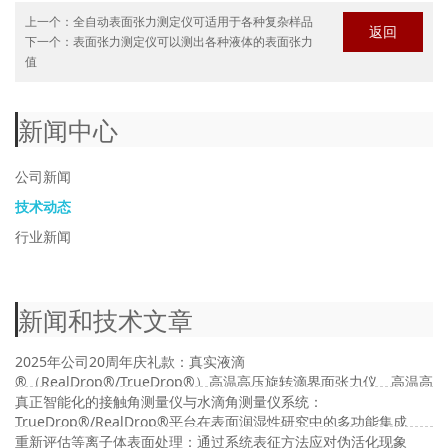
上一个：
全自动表面张力测定仪可适用于各种复杂样品
返回
下一个：
表面张力测定仪可以测出各种液体的表面张力
值
新闻中心
公司新闻
技术动态
行业新闻
新闻和技术文章
2025年公司20周年庆礼款：真实液滴
®（RealDrop®/TrueDrop®）高温高压旋转滴界面张力仪、高温高
压接触角及高温高压界面流变仪
真正智能化的接触角测量仪与水滴角测量仪系统：
TrueDrop®/RealDrop®平台在表面润湿性研究中的多功能集成
重新评估等离子体表面处理：通过系统表征方法应对伪活化现象