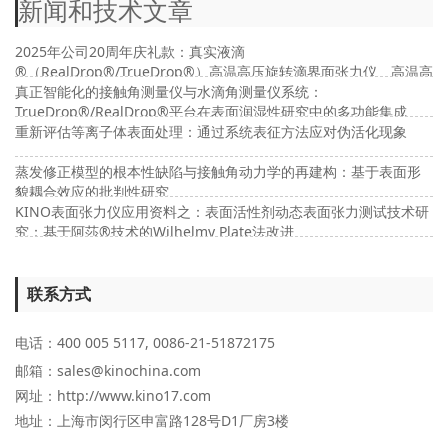
新闻和技术文章
2025年公司20周年庆礼款：真实液滴
®（RealDrop®/TrueDrop®）高温高压旋转滴界面张力仪、高温高
压接触角及高温高压界面流变仪
真正智能化的接触角测量仪与水滴角测量仪系统：
TrueDrop®/RealDrop®平台在表面润湿性研究中的多功能集成
重新评估等离子体表面处理：通过系统表征方法应对伪活化现象
蒸发修正模型的根本性缺陷与接触角动力学的再建构：基于表面形
貌耦合效应的批判性研究
KINO表面张力仪应用资料之：表面活性剂动态表面张力测试技术研
究：基于阿莎®技术的Wilhelmy Plate法改进
联系方式
电话：400 005 5117, 0086-21-51872175
邮箱：sales@kinochina.com
网址：http://www.kino17.com
地址
：上海市闵行区申富路128号D1厂房3楼