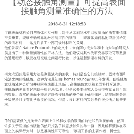
【动态接触角测量】可提高表面
→ 最高温度可达200℃、最高压力可达70MPa
接触角测量准确性的方法
→ 基于阿莎®算法第一性原理驱动而非宽度测量法
2018-8-31 12:18:53
→ 可实现广义Young-Laplace方程测试原油流变模量
了解表面材料如何与液体相互作用，对于从印刷到水中回收漏油的所有事情都
→ 液滴锁定与粘附力测试技术，为中国三次采油
至关重要。能够准确可靠地分析润湿性的细节——即液体如何粘附或滑脱给定
技术的进一步发展提供了全新视界
的表面材料——这是许多工业部门设计材料的关键。
他们发表在Nature Protocols上的论文中，来自阿尔托大学和中山大学的研究人
员提出了一种测量润湿性的严格方法。他们建议将其作为研究界获取可靠数据
了解详细>
的通用程序，以便在研究组之间进行比较，以促进新润湿材料的开发。
研究润湿的最常用方法是测量液滴的形状，特别是当它们接触时，固体表面和
液滴之间的接触角。这种方法最初由Thomas Young在1805年发明。低接触角
意味着液体会扩散并粘附在表面上;相反，高接触角意味着表面将排斥液体。
接触角的测量看起来似乎很容易实现，但是它要求研究人员获得有意义且可靠
的数据。真实的表面不能通过静态接触角的单个值正确地描述，除非固体是原
子级光滑且没有化学杂质的情况。但是，设计材料的实际条件很少满足这些要
求。
专业-领先-创新
3D接触角测量仪
界面化学专业产品
接触角
“我们需要做的是测量在表面上生长和收缩的液滴的前进和后退接触角。然而，
许多关于润湿的出版物仍然只报告了静态接触角的单一值，因此解释液体在表
面上的实际行为时，缺乏准确性和可靠性，”该项工作的主要作者、博士生