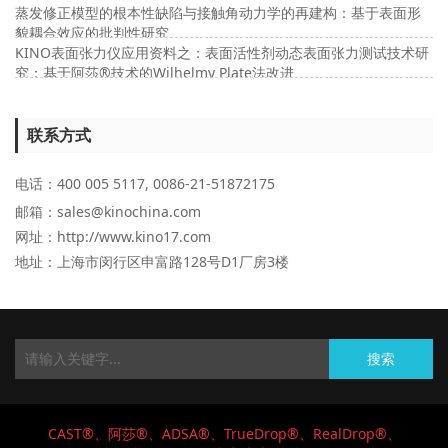
蒸发修正模型的根本性缺陷与接触角动力学的再建构：基于表面形
貌耦合效应的批判性研究
KINO表面张力仪应用资料之：表面活性剂动态表面张力测试技术研
究：基于阿莎®技术的Wilhelmy Plate法改进
联系方式
电话：400 005 5117, 0086-21-51872175
邮箱：sales@kinochina.com
网址：http://www.kino17.com
地址
：上海市闵行区申富路128号D1厂房3楼
搜索
CAST®、阿莎®、ADSA
®、TrueDrop
®、RealDrop
®、