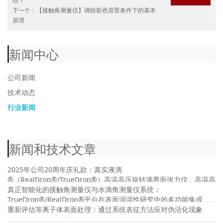
些？
下一个：
【接触角测量仪】调校彩色背景条件下的基本
原理
新闻中心
公司新闻
技术动态
行业新闻
新闻和技术文章
2025年公司20周年庆礼款：真实液滴
®（RealDrop®/TrueDrop®）高温高压旋转滴界面张力仪、高温高
压接触角及高温高压界面流变仪
真正智能化的接触角测量仪与水滴角测量仪系统：
TrueDrop®/RealDrop®平台在表面润湿性研究中的多功能集成
重新评估等离子体表面处理：通过系统表征方法应对伪活化现象