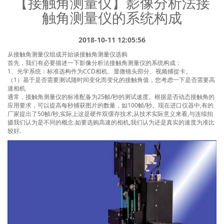
【接触角测量仪】影像分析法接
→ 提供微米级样品台及镜头水平调整功能
触角测量仪的系统构成
超高温高压旋转滴界面张力仪TX500H
→ 更专业的CAST®3.0，ADSA®－RealDrop®算法加持
→ 纳升喷射针头与常规进液双系统
2018-10-11 12:05:56
→ 力学铂金板法表面张力模块加持，测试固体表面是否存在有面污染
→ 最高温度可达200℃、最高压力可达70MPa
从接触角测量仪组成开始谈接触角测量仪选购
首先，我们有必要描述一下影像分析法接触角测量仪的系统构成：
→ 基于阿莎®算法第一性原理驱动而非宽度测量法
1、光学系统：标准选构件为CCD相机、显微镜头部分、视频捕捉卡。
（1）基于是否需要测试随时间变化而变化的接触角值，您考虑一下是否需要高
→ 可实现广义Young-Laplace方程测试原油流变模量
速相机
了解详细>
通常，接触角测量仪的标准配备为25帧/秒的测试速度。根据是否动态接触角的
→ 液滴锁定与粘附力测试技术，为中国三次采油
应用要求，可以提高每秒捕获图片的数量，如100帧/秒。现在进口仪器中,有的
技术的进一步发展提供了全新视界
厂家提出了50帧/秒,实际上这是硬件双缓存技术,从技术实际意义来看,与连续拍
摄我们认为是不同的概念.如要选购高速的相机,我们认为还是真实的速度为准比
较好.
了解详细>
专业-领先-创新
3D接触角测量仪
界面化学专业产品
接触角