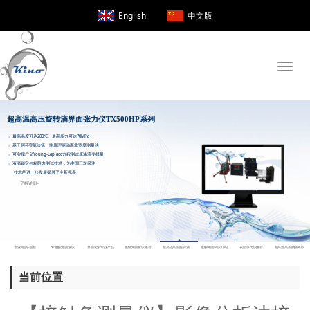
English
中文版
Toggle
naviga
RealDrop®/TrueDrop®接触角测量仪
当前位置
→ 提供顶视3D接触角测量功能荧光分析功能