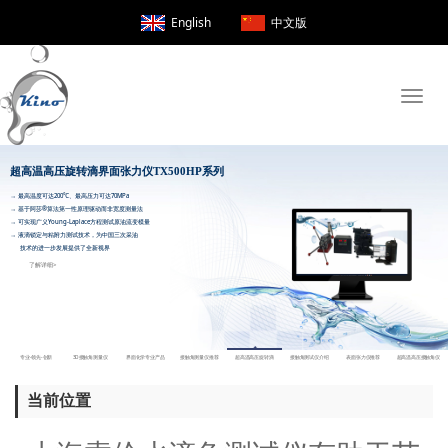
English
中文版
Toggle
naviga
超高温高压旋转滴界面张力仪TX500H
当前位置