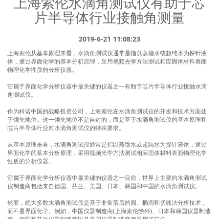
上海索伦水滴角测试仪有助于芯
→ 最高温度可达200℃、最高压力可达70MPa
片半导体行业接触角测量
→ 基于阿莎®算法第一性原理驱动而非宽度测量法
→ 可实现广义Young-Laplace方程测试原油流变模量
2019-6-21 11:08:23
→ 液滴锁定与粘附力测试技术，为中国三次采油
上海索伦从基本原理来看，
水滴角测试仪
通常是指以蒸馏水或超纯水为探针液
技术的进一步发展提供了全新视界
体，通过界面化学的基本分析原理，采用视频光学方法测试相应固体材料表面
物理化学性质的分析仪器。
了解详细>
它属于界面化学分析仪器中最关键的仪器之一有助于芯片半导体行业接触水滴
角测试仪。
作为科诺中国的战略投资公司，上海索伦在水滴角测试仪的开发和技术方面处
于领先地位。这一领先地位不是自封的，而是基于水滴角测试仪的基本原理和
芯片半导体行业对水滴角测试仪的特殊要求。
从基本原理来看，水滴角测试仪通常是指以蒸馏水或超纯水为探针液体，通过
界面化学的基本分析原理，采用视频光学方法测试相应固体材料表面物理化学
性质的分析仪器。
它属于界面化学分析仪器中最关键的仪器之一目前，世界上主要的水滴角测试
专业-领先-创新
3D接触角测量仪
界面化学专业产品
接触角
仪制造商包括来自德国、芬兰、美国、日本、韩国和中国的水滴角测试仪。
然而，绝大多数水滴角测试仪是基于非常落后的圆、椭圆和切线法分析技术，
而不是界面化学。例如，中国仪器制造商(上海索伦除外)、日本和韩国仪器制造