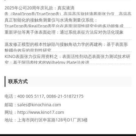
2025年公司20周年庆礼款：真实液滴
®（RealDrop®/TrueDrop®）高温高压旋转滴界面张力仪、高温高
压接触角及高温高压界面流变仪
真正智能化的接触角测量仪与水滴角测量仪系统：
TrueDrop®/RealDrop®平台在表面润湿性研究中的多功能集成
重新评估等离子体表面处理：通过系统表征方法应对伪活化现象
蒸发修正模型的根本性缺陷与接触角动力学的再建构：基于表面形
貌耦合效应的批判性研究
KINO表面张力仪应用资料之：表面活性剂动态表面张力测试技术研
究：基于阿莎®技术的Wilhelmy Plate法改进
联系方式
电话：400 005 5117, 0086-21-51872175
邮箱：sales@kinochina.com
网址：http://www.kino17.com
地址
：上海市闵行区申富路128号D1厂房3楼