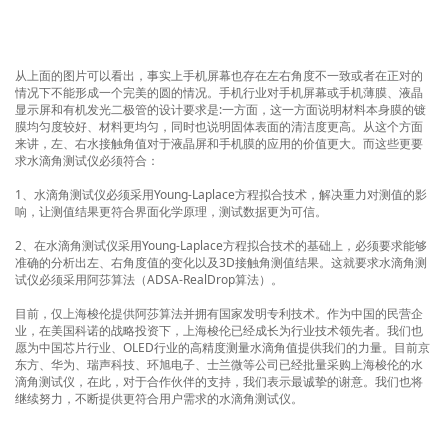
从上面的图片可以看出，事实上手机屏幕也存在左右角度不一致或者在正对的
情况下不能形成一个完美的圆的情况。手机行业对手机屏幕或手机薄膜、液晶
显示屏和有机发光二极管的设计要求是:一方面，这一方面说明材料本身膜的镀
膜均匀度较好、材料更均匀，同时也说明固体表面的清洁度更高。从这个方面
来讲，左、右水接触角值对于液晶屏和手机膜的应用的价值更大。而这些更要
求水滴角测试仪必须符合：
1、水滴角测试仪必须采用Young-Laplace方程拟合技术，解决重力对测值的影
响，让测值结果更符合界面化学原理，测试数据更为可信。
2、在水滴角测试仪采用Young-Laplace方程拟合技术的基础上，必须要求能够
准确的分析出左、右角度值的变化以及3D接触角测值结果。这就要求水滴角测
试仪必须采用阿莎算法（ADSA-RealDrop算法）。
目前，仅上海梭伦提供阿莎算法并拥有国家发明专利技术。作为中国的民营企
业，在美国科诺的战略投资下，上海梭伦已经成长为行业技术领先者。我们也
愿为中国芯片行业、OLED行业的高精度测量水滴角值提供我们的力量。目前京
东方、华为、瑞声科技、环旭电子、士兰微等公司已经批量采购上海梭伦的水
滴角测试仪，在此，对于合作伙伴的支持，我们表示最诚挚的谢意。我们也将
继续努力，不断提供更符合用户需求的水滴角测试仪。