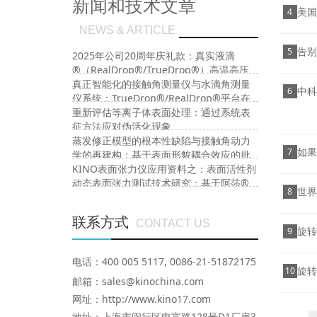
新闻和技术文章
美国
4
NEWS & ARTICLE
告别
5
2025年公司20周年庆礼款：真实液滴
®（RealDrop®/TrueDrop®）高温高压
旋转滴界面张力仪、高温高压接触角及高
真正智能化的接触角测量仪与水滴角测量
中科院
6
温高压界面流变仪
仪系统：TrueDrop®/RealDrop®平台在
表面润湿性研究中的多功能集成
重新评估等离子体表面处理：通过系统表
征方法应对伪活化现象
蒸发修正模型的根本性缺陷与接触角动力
如果
7
学的再建构：基于表面形貌耦合效应的批
判性研究
KINO表面张力仪应用资料之：表面活性剂
动态表面张力测试技术研究：基于阿莎®
世界
8
技术的Wilhelmy Plate法改进
联系方式
CONTACT US
旋转
9
电话：400 005 5117, 0086-21-51872175
旋转
10
邮箱：sales@kinochina.com
网址：http://www.kino17.com
地址
：上海市闵行区申富路128号D1厂房3